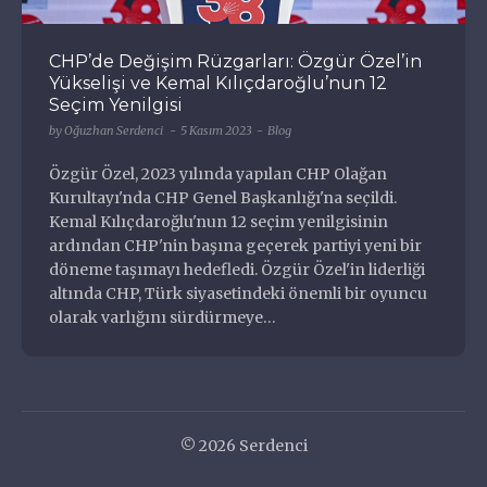
CHP’de Değişim Rüzgarları: Özgür Özel’in
Haydi Rastgele
Yükselişi ve Kemal Kılıçdaroğlu’nun 12
Seçim Yenilgisi
Baskı Ürünleri
by
Oğuzhan Serdenci
5 Kasım 2023
Blog
Sevdiğim Eklentiler
Samsun
Özgür Özel, 2023 yılında yapılan CHP Olağan
SSS
Kurultayı'nda CHP Genel Başkanlığı'na seçildi.
Portfoliom
Kemal Kılıçdaroğlu'nun 12 seçim yenilgisinin
Web Sitesi
ardından CHP'nin başına geçerek partiyi yeni bir
Baby Driver
döneme taşımayı hedefledi. Özgür Özel'in liderliği
Sevdiğim Markalar
altında CHP, Türk siyasetindeki önemli bir oyuncu
Wordpress Özel Eklenti Geliştirme
olarak varlığını sürdürmeye…
The7
Wordpress Özel Eklenti Geliştirme
Sample Page
Wordpress Problem Çözme
Sevdiğim Filmler
© 2026 Serdenci
All In One Migration