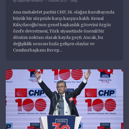
by
Oğuzhan Serdenci
5 Kasım 2023
Blog
Diziler
Ana muhalefet partisi CHP, 38. olağan kurultayında
Eklentiler
büyük bir sürprizle karşı karşıya kaldı. Kemal
Filmler
Oğuzhan Serdenci
Kılıçdaroğlu'nun genel başkanlık görevini özgür
Halka Arz
Full Stack Developer
özel'e devretmesi, Türk siyasetinde önemli bir
Hizmetler
dönüm noktası olarak kayda geçti. Ancak, bu
Markalar
değişiklik sonrası hızla gelişen olaylar ve
Müzisyenler ve Gruplar
Cumhurbaşkanı Recep…
oguzhan@serdenci.com
Nasıl Yapılır
+90 546 204 4000
Nedir
Oyunlar
Özgeçmiş ve Portfolyo
Programlar
Şehirler
Siteler
Sorunlar
Temalar
Yiyecekler İçecekler