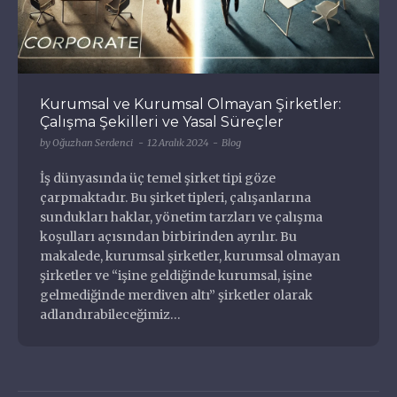
Diziler
Eklentiler
Filmler
Oğuzhan Serdenci
Halka Arz
Full Stack Developer
Kurumsal ve Kurumsal Olmayan Şirketler:
Hizmetler
Çalışma Şekilleri ve Yasal Süreçler
Markalar
by
Oğuzhan Serdenci
12 Aralık 2024
Blog
Müzisyenler ve Gruplar
oguzhan@serdenci.com
Nasıl Yapılır
İş dünyasında üç temel şirket tipi göze
+90 546 204 4000
çarpmaktadır. Bu şirket tipleri, çalışanlarına
Nedir
sundukları haklar, yönetim tarzları ve çalışma
Oyunlar
koşulları açısından birbirinden ayrılır. Bu
Özgeçmiş ve Portfolyo
Programlar
makalede, kurumsal şirketler, kurumsal olmayan
Şehirler
şirketler ve “işine geldiğinde kurumsal, işine
Siteler
gelmediğinde merdiven altı” şirketler olarak
adlandırabileceğimiz…
Sorunlar
Temalar
Yiyecekler İçecekler