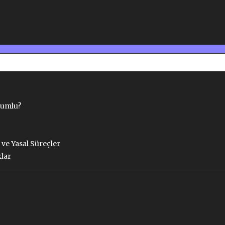
rumlu?
 ve Yasal Süreçler
klar