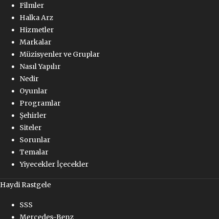
Filmler
Halka Arz
Hizmetler
Markalar
Müzisyenler ve Gruplar
Nasıl Yapılır
Nedir
Oyunlar
Programlar
Şehirler
Siteler
Sorunlar
Temalar
Yiyecekler İçecekler
Haydi Rastgele
SSS
Mercedes-Benz