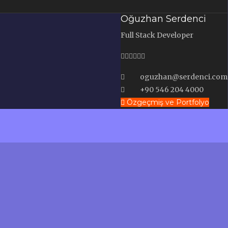
Oğuzhan Serdenci
Full Stack Developer
oguzhan@serdenci.com
+90 546 204 4000
Özgeçmiş ve Portfolyo