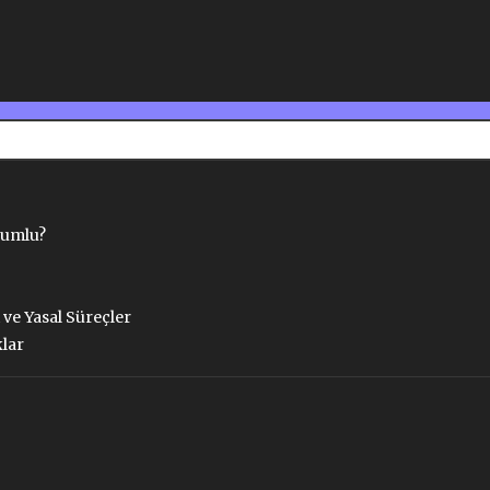
rumlu?
 ve Yasal Süreçler
klar