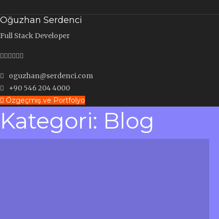
Oğuzhan Serdenci
Full Stack Developer
oguzhan@serdenci.com
+90 546 204 4000
Özgeçmiş ve Portfolyo
Kategori:
Blog