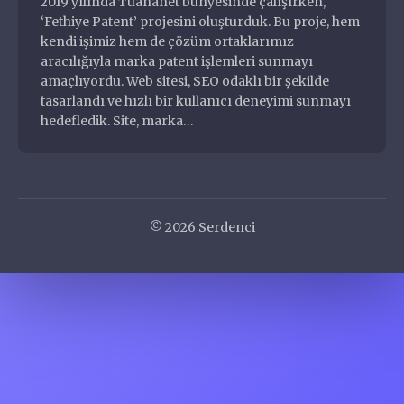
2019 yılında Tuananet bünyesinde çalışırken,
Diziler
‘Fethiye Patent’ projesini oluşturduk. Bu proje, hem
Eklentiler
kendi işimiz hem de çözüm ortaklarımız
aracılığıyla marka patent işlemleri sunmayı
Filmler
Oğuzhan Serdenci
amaçlıyordu. Web sitesi, SEO odaklı bir şekilde
Halka Arz
Full Stack Developer
tasarlandı ve hızlı bir kullanıcı deneyimi sunmayı
Hizmetler
hedefledik. Site, marka…
Markalar
Müzisyenler ve Gruplar
oguzhan@serdenci.com
Nasıl Yapılır
+90 546 204 4000
Nedir
Oyunlar
© 2026 Serdenci
Özgeçmiş ve Portfolyo
Programlar
Şehirler
Siteler
Sorunlar
Temalar
Yiyecekler İçecekler