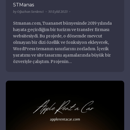
STManas
by
Oğuzhan Serdenci
30 Eylül 2023
Haydi Rastgele
Stmanas.com, Tuananet bünyesinde 2019 yılında
hayata geçirdiğim bir turizm ve transfer firması
Flatsome
websitesiydi. Bu projede, o dönemde mevcut
Car Mechanic Simulator
olmayan bir dizi özellik ve fonksiyon ekleyerek,
Sevdiğim Diziler
WordPress temanın sınırlarını zorladım. İçerik
Hakkımda
yaratımı ve site tasarımı aşamalarında büyük bir
Yalı Çapkını
özveriyle çalıştım. Projenin…
Kurtlar Vadisi
All In One Migration
Interstellar
Sample Page
Harry Potter ve Felsefe Taşı
Harry Potter ve Felsefe Taşı
Kurtlar Vadisi
Kurumsal Kimlik
Sevdiğim Programlar
Özel Yazılım