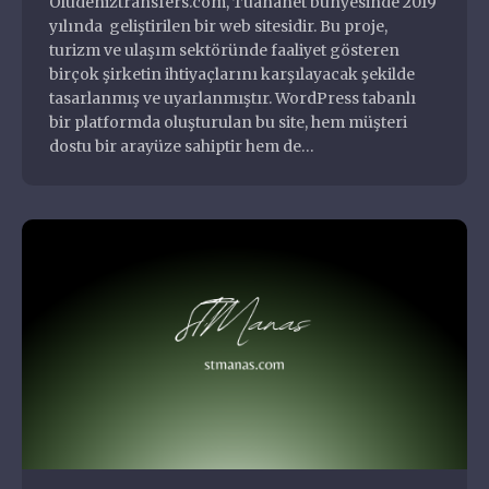
Oludeniztransfers.com, Tuananet bünyesinde 2019
Diziler
yılında geliştirilen bir web sitesidir. Bu proje,
Eklentiler
turizm ve ulaşım sektöründe faaliyet gösteren
birçok şirketin ihtiyaçlarını karşılayacak şekilde
Filmler
Oğuzhan Serdenci
tasarlanmış ve uyarlanmıştır. WordPress tabanlı
Halka Arz
Full Stack Developer
bir platformda oluşturulan bu site, hem müşteri
Hizmetler
dostu bir arayüze sahiptir hem de…
Markalar
Müzisyenler ve Gruplar
oguzhan@serdenci.com
Nasıl Yapılır
+90 546 204 4000
Nedir
Oyunlar
Özgeçmiş ve Portfolyo
Programlar
Şehirler
Siteler
Sorunlar
Temalar
Yiyecekler İçecekler