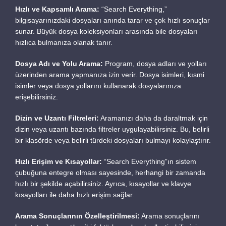
Diziler
Hızlı ve Kapsamlı Arama:
“Search Everything,”
bilgisayarınızdaki dosyaları anında tarar ve çok hızlı sonuçlar
Eklentiler
sunar. Büyük dosya koleksiyonları arasında bile dosyaları
Filmler
Oğuzhan Serdenci
hızlıca bulmanıza olanak tanır.
Halka Arz
Full Stack Developer
Hizmetler
Dosya Adı ve Yolu Arama:
Program, dosya adları ve yolları
Markalar
üzerinden arama yapmanıza izin verir. Dosya isimleri, kısmi
isimler veya dosya yollarını kullanarak dosyalarınıza
Müzisyenler ve Gruplar
oguzhan@serdenci.com
erişebilirsiniz.
Nasıl Yapılır
+90 546 204 4000
Nedir
Dizin ve Uzantı Filtreleri:
Aramanızı daha da daraltmak için
Oyunlar
dizin veya uzantı bazında filtreler uygulayabilirsiniz. Bu, belirli
Özgeçmiş ve Portfolyo
Programlar
bir klasörde veya belirli türdeki dosyaları bulmayı kolaylaştırır.
Şehirler
Hızlı Erişim ve Kısayollar:
“Search Everything”ın sistem
Siteler
çubuğuna entegre olması sayesinde, herhangi bir zamanda
Sorunlar
hızlı bir şekilde açabilirsiniz. Ayrıca, kısayollar ve klavye
Temalar
kısayolları ile daha hızlı erişim sağlar.
Yiyecekler İçecekler
Arama Sonuçlarının Özelleştirilmesi:
Arama sonuçlarını