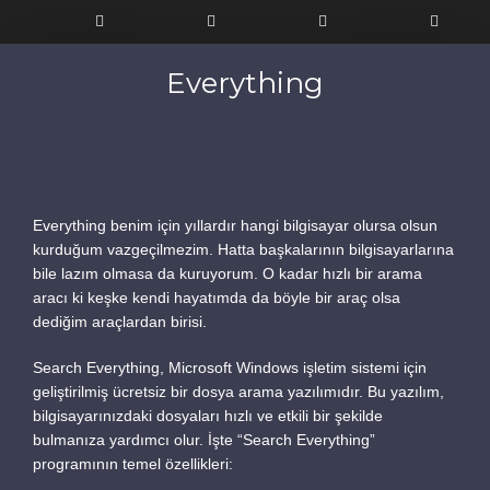
Everything
Son Yazılar
Anasayfa
Hakkımda
Alan Adınızdan Gönderilen Zararlı E-Postalar İçin
Kim Sorumlu?
Portfoliom
Slider Revolution Ajax Error!!! error hatası çözümü
Çağdaş Cam Halka Arz Süreci ve Detayları
Bana Dair
Everything benim için yıllardır hangi bilgisayar olursa olsun
Kurumsal ve Kurumsal Olmayan Şirketler: Çalışma
kurduğum vazgeçilmezim. Hatta başkalarının bilgisayarlarına
Şekilleri ve Yasal Süreçler
SSS
bile lazım olmasa da kuruyorum. O kadar hızlı bir arama
Global Kodlama ve Özelleştirilmiş Kodlama
aracı ki keşke kendi hayatımda da böyle bir araç olsa
Blog
Arasındaki Farklar
dediğim araçlardan birisi.
İletişim
Search Everything, Microsoft Windows işletim sistemi için
geliştirilmiş ücretsiz bir dosya arama yazılımıdır. Bu yazılım,
bilgisayarınızdaki dosyaları hızlı ve etkili bir şekilde
Kategoriler
bulmanıza yardımcı olur. İşte “Search Everything”
programının temel özellikleri:
Blog