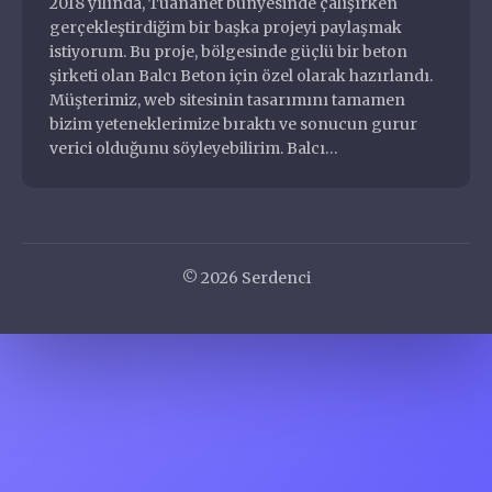
2018 yılında, Tuananet bünyesinde çalışırken
Diziler
gerçekleştirdiğim bir başka projeyi paylaşmak
Eklentiler
istiyorum. Bu proje, bölgesinde güçlü bir beton
şirketi olan Balcı Beton için özel olarak hazırlandı.
Filmler
Oğuzhan Serdenci
Müşterimiz, web sitesinin tasarımını tamamen
Halka Arz
Full Stack Developer
bizim yeteneklerimize bıraktı ve sonucun gurur
Hizmetler
verici olduğunu söyleyebilirim. Balcı…
Markalar
Müzisyenler ve Gruplar
oguzhan@serdenci.com
Nasıl Yapılır
+90 546 204 4000
Nedir
Oyunlar
© 2026 Serdenci
Özgeçmiş ve Portfolyo
Programlar
Şehirler
Siteler
Sorunlar
Temalar
Yiyecekler İçecekler