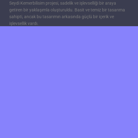
Seydi Kemerbilisim projesi, sadelik ve işlevselliği bir araya
getiren bir yaklaşımla oluşturuldu. Basit ve temiz bir tasarıma
sahipti, ancak bu tasarımın arkasında güçlü bir içerik ve
işlevsellik vardı.
Bu projede, WordPress’in sağladığı tüm olanakları kullanarak
etkili bir şekilde bir sanal pos sistemi entegre ettik. Bu, web
sitesinin daha fazla müşteriye hizmet verebilmesini ve online
ödemeleri kabul edebilmesini sağladı.
Seydi Kemerbilisim projesi, WordPress’i en iyi şekilde kullanma
yeteneğimizi ve sadece şık tasarımla değil, aynı zamanda
işlevsellikle de ön plana çıkarmamızı sağlayan keyifli bir
projeydi.
Önceki
Sonraki