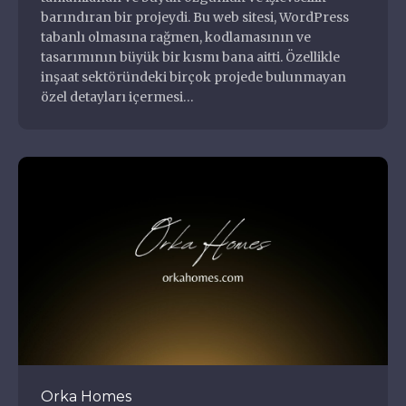
barındıran bir projeydi. Bu web sitesi, WordPress
tabanlı olmasına rağmen, kodlamasının ve
tasarımının büyük bir kısmı bana aitti. Özellikle
inşaat sektöründeki birçok projede bulunmayan
özel detayları içermesi…
Orka Homes