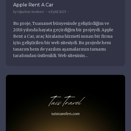
Apple Rent A Car
by
Oğuzhan Serdenci
6 Eylül 2023
Haydi Rastgele
Bu proje, Tuananet bünyesinde geliştirdiğim ve
2018 yılında hayata geçirdiğim bir projeydi. Apple
Codepen.io
Rent a Car, araç kiralama hizmeti sunan bir firma
Wordpress Virüs Temizleme
için geliştirilen bir web sitesiydi. Bu projede hem
Grand Theft Auto 5 ( GTA 5 )
tasarım hem de yazılım aşamalarının tamamı
Harry Potter ve Felsefe Taşı
tarafımdan üstlenildi. Web sitesinin…
Sevdiğim Şehirler
Yalı Çapkını
Portfoliom
Envato Elements
Envato Elements
Sevdiğim Programlar
Blog
All In One Migration
Sevdiğim Markalar
Web Sitesi
SSS