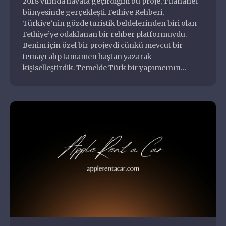
2018 yılında hayata geçirdiğim bu proje, Tuananet
Diziler
bünyesinde gerçekleşti. Fethiye Rehberi,
Eklentiler
Türkiye’nin gözde turistik beldelerinden biri olan
Fethiye’ye odaklanan bir rehber platformuydu.
Filmler
Oğuzhan Serdenci
Benim için özel bir projeydi çünkü mevcut bir
Halka Arz
Full Stack Developer
temayı alıp tamamen baştan yazarak
Hizmetler
kişiselleştirdik. Temelde Türk bir yapımcının…
Markalar
Müzisyenler ve Gruplar
oguzhan@serdenci.com
Nasıl Yapılır
+90 546 204 4000
Nedir
Oyunlar
Özgeçmiş ve Portfolyo
Programlar
Şehirler
Siteler
Sorunlar
Temalar
Yiyecekler İçecekler