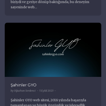
biriydi ve geriye dönüp baktığımda, bu deneyim
sayesinde web…
Şahinler GYO
by
Oğuzhan Serdenci
5 Eylül 2023
Şahinler GYO web sitesi, 2018 yılında başarıyla
tamamlanan ve büyük özgünlük ve işlevsellik